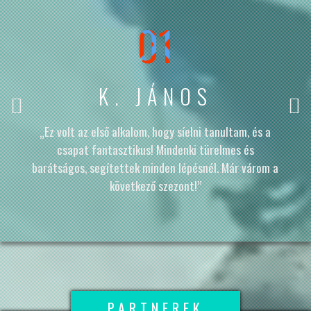
01
K. JÁNOS
„Ez volt az első alkalom, hogy síelni tanultam, és a
csapat fantasztikus! Mindenki türelmes és
barátságos, segítettek minden lépésnél. Már várom a
következő szezont!”
PARTNEREK