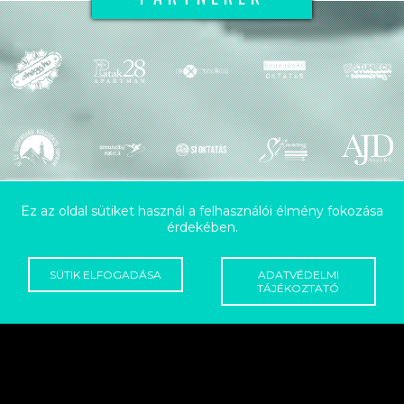
Ez az oldal sütiket használ a felhasználói élmény fokozása
érdekében.
GYORSMENÜ
SÜTIK ELFOGADÁSA
ADATVÉDELMI
TÁJÉKOZTATÓ
RÓLUNK
HASZNOS TANÁCSOK
SNOWBOARD TANFOLYAMOK
KAPCSOLAT
SNOWBOARD TÁBOROK
RÓLUNK
A síiskola létrehozásakor az volt a célunk, hogy a kezdő síelők