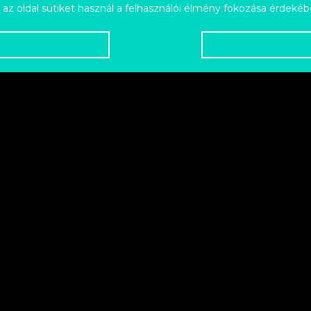
 az oldal sütiket használ a felhasználói élmény fokozása érdekéb
CONTACT SL’S, BURTON
ELMET
tact sl medium used once 60$ burton jeremy jones 9.5 l
slim fit, fits more like a medium on me)25$ red hifi hel
ets, pants, helmet